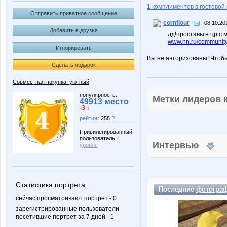
1 комплиментов в гостевой 
Отправить приватное сообщение
cornflour
08.10.20
Добавить в друзья
дд!проставьте цр с 
www.nn.ru/community/
Игнорировать
Вы не авторизованы! Чтоб
Сделать подарок
Совместная покупка: уютный
популярность:
Метки лидеров
49913 место
-3 ↓
рейтинг
258
?
Привилегированный
пользователь
4
Интервью
уровня
Статистика портрета:
Последние
фотогра
сейчас просматривают портрет - 0
зарегистрированные пользователи
посетившие портрет за 7 дней - 1