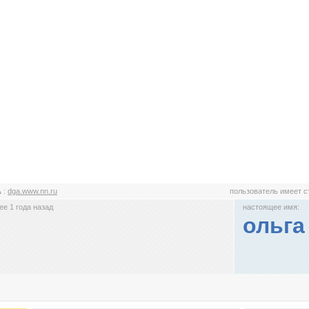
А
:
dga.www.nn.ru
пользователь имеет 
е 1 года назад
настоящее имя:
ольга