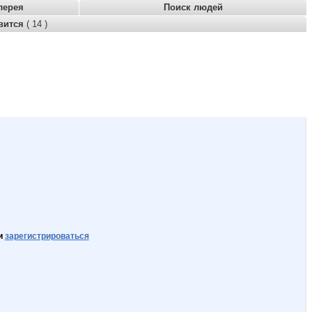
лерея
Поиск людей
вится
( 14 )
и
зарегистрироваться