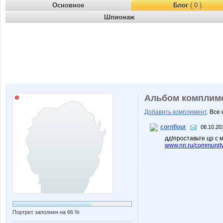
Основное
Блог
( 0 )
Шпионаж
Альбом комплим
Добавить комплимент
. Все
cornflour
08.10.20
дд!проставьте цр с 
www.nn.ru/community/
Портрет заполнен на 66 %