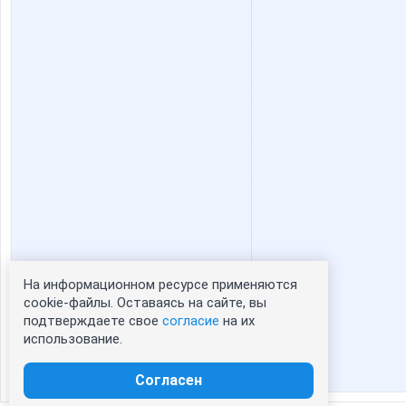
На информационном ресурсе применяются
Статистика портрета:
cookie-файлы. Оставаясь на сайте, вы
подтверждаете свое
согласие
на их
сейчас просматривают портрет - 0
использование.
зарегистрированные пользователи
посетившие портрет за 7 дней - 1
Согласен