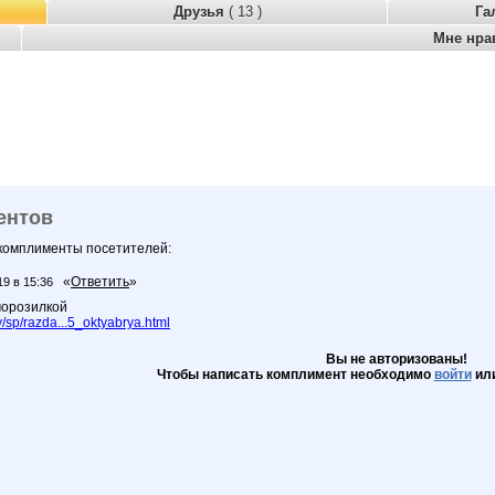
Друзья
( 13 )
Га
Мне нра
ентов
 комплименты посетителей:
«
Ответить
»
19 в 15:36
морозилкой
sp/razda...5_oktyabrya.html
Вы не авторизованы!
Чтобы написать комплимент необходимо
войти
ил