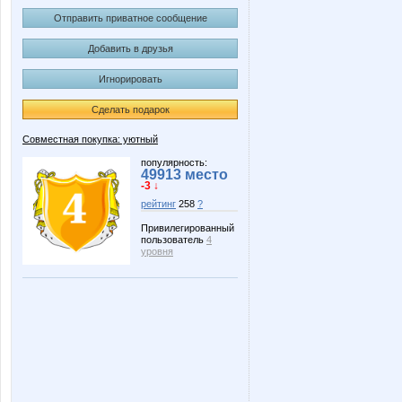
Отправить приватное сообщение
Добавить в друзья
Игнорировать
Сделать подарок
Совместная покупка: уютный
популярность:
49913 место
-3 ↓
рейтинг
258
?
Привилегированный
пользователь
4
уровня